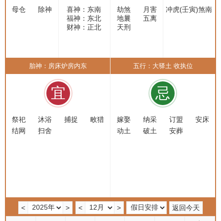
母仓
除神
喜神：东南
劫煞
月害
冲虎(壬寅)煞南
福神：东北
地曩
五离
财神：正北
天刑
胎神：房床炉房内东
五行：大驿土 收执位
宜
忌
祭祀
沐浴
捕捉
畋猎
嫁娶
纳采
订盟
安床
结网
扫舍
动土
破土
安葬