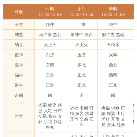
午时
未时
申时
时辰
11:00-12:59
13:00-14:59
15:00-16:59
1
干支
戊午
己未
庚申
冲煞
马冲鼠 煞北
羊冲牛 煞西
猴冲虎 煞南
纳音
天上火
天上火
石榴木
值神
白虎
玉堂
天牢
喜神
东南
东北
西北
福神
东北
正北
西南
财神
正北
正北
正东
吉凶
凶
吉
凶
求嗣 嫁娶 移
祭
祈福 求嗣 订
祈福 求嗣 订
徙 入宅 开市
神
婚 嫁娶 求财
婚 嫁娶 出行
时宜
交易 修造 安
见
开市 交易 安
求财 开市 交
葬 祈福 作灶
娶
床
易 安床 赴任
祭祀