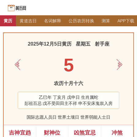
黄历
黄道吉日
名词解释
公历农历转换
测算
APP下载
2025年12月5日黄历
星期五
射手座
5
农历十月十六
乙巳年 丁亥月 戊申日 生肖属蛇
彭祖百忌:戊不受田田主不祥 申不安床鬼祟入房
国际志愿人员日 世界土壤日 世界弱能人士日
吉神宜趋
财神位
凶煞宜忌
冲煞