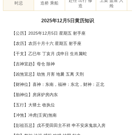
赴任 出行 修
上梁 盖屋 入
时忌
造桥 乘船
造
殓
2025年12月5日黄历知识
【公历】2025年12月5日 星期五 射手座
【农历】农历十月十六 星期五 射手座
【干支】乙巳年 丁亥月 戊申日 生肖属蛇
【吉神宜趋】母仓 除神
【凶煞宜忌】劫煞 月害 地曩 五离 天刑
【财神位】喜神：东南，福神：东北，财神：正北
【胎神位】房床炉房内东
【五行】大驿土 收执位
【冲煞】冲虎(壬寅)煞南
【彭祖百忌】戊不受田田主不祥 申不安床鬼祟入房