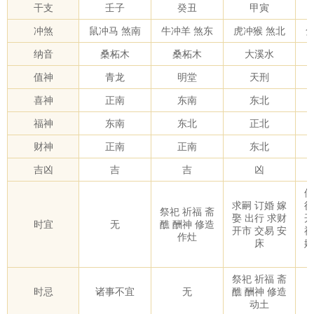
干支
壬子
癸丑
甲寅
冲煞
鼠冲马 煞南
牛冲羊 煞东
虎冲猴 煞北
纳音
桑柘木
桑柘木
大溪水
值神
青龙
明堂
天刑
喜神
正南
东南
东北
福神
东南
东北
正北
财神
正南
正南
东北
吉凶
吉
吉
凶
修
求嗣 订婚 嫁
徙
祭祀 祈福 斋
娶 出行 求财
开
时宜
无
醮 酬神 修造
开市 交易 安
福
作灶
床
嫁
祭祀 祈福 斋
时忌
诸事不宜
无
醮 酬神 修造
动土