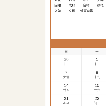
除服
成服
启钻
移柩
入殓
立碑
馀事勿取