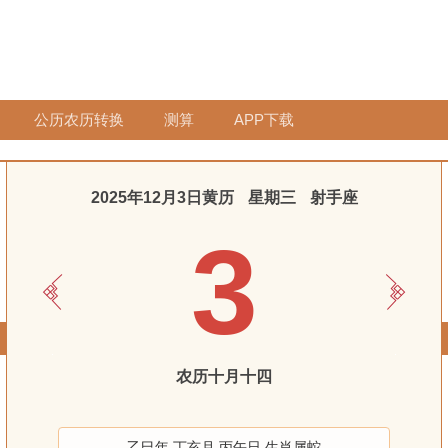
公历农历转换
测算
APP下载
2025年12月3日黄历
星期三
射手座
3
农历十月十四
乙巳年 丁亥月 丙午日 生肖属蛇