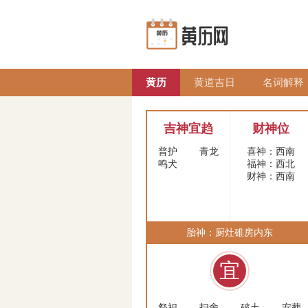
黄历
黄道吉日
名词解释
吉神宜趋
财神位
普护
青龙
喜神：西南
鸣犬
福神：西北
财神：西南
胎神：厨灶碓房内东
宜
祭祀
扫舍
破土
安葬