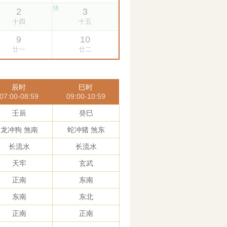
辰时
巳时
07:00-08:59
09:00-10:59
壬辰
癸巳
龙冲狗 煞南
蛇冲猪 煞东
长流水
长流水
天牢
玄武
正南
东南
东南
东北
正南
正南