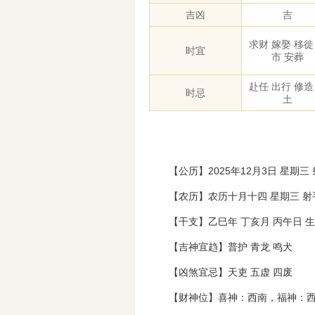
吉凶
吉
求财 嫁娶 移徙
时宜
市 安葬
赴任 出行 修造
时忌
土
【公历】2025年12月3日 星期三
【农历】农历十月十四 星期三 射
【干支】乙巳年 丁亥月 丙午日 
【吉神宜趋】普护 青龙 鸣犬
【凶煞宜忌】天吏 五虚 四废
【财神位】喜神：西南，福神：