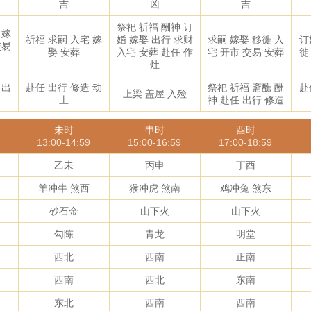
吉
凶
吉
祭祀 祈福 酬神 订
 嫁
祈福 求嗣 入宅 嫁
婚 嫁娶 出行 求财
求嗣 嫁娶 移徙 入
订
交易
娶 安葬
入宅 安葬 赴任 作
宅 开市 交易 安葬
徙
灶
 出
赴任 出行 修造 动
祭祀 祈福 斋醮 酬
赴
上梁 盖屋 入殓
土
神 赴任 出行 修造
未时
申时
酉时
13:00-14:59
15:00-16:59
17:00-18:59
乙未
丙申
丁酉
羊冲牛 煞西
猴冲虎 煞南
鸡冲兔 煞东
砂石金
山下火
山下火
勾陈
青龙
明堂
西北
西南
正南
西南
西北
东南
东北
西南
西南