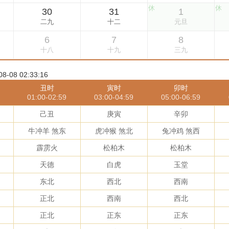
08 02:33:16
丑时
寅时
卯时
01:00-02:59
03:00-04:59
05:00-06:59
己丑
庚寅
辛卯
牛冲羊 煞东
虎冲猴 煞北
兔冲鸡 煞西
霹雳火
松柏木
松柏木
天德
白虎
玉堂
东北
西北
西南
正北
西南
西北
正北
正东
正东