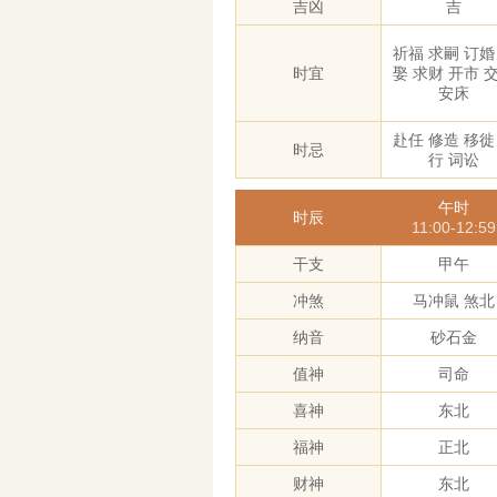
吉凶
吉
祈福 求嗣 订婚
时宜
娶 求财 开市 
安床
赴任 修造 移徙
时忌
行 词讼
午时
时辰
11:00-12:59
干支
甲午
冲煞
马冲鼠 煞北
纳音
砂石金
值神
司命
喜神
东北
福神
正北
财神
东北