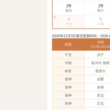
2025年12月3日黄历更新时间：2026-08-
子时
时辰
23:00-00:59
干支
戊子
冲煞
鼠冲马 煞南
纳音
霹雳火
值神
金匮
喜神
东南
福神
东北
财神
正北