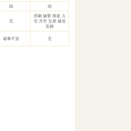
凶
凶
求嗣 嫁娶 移徙 入
无
宅 开市 交易 修造
安葬
诸事不宜
无