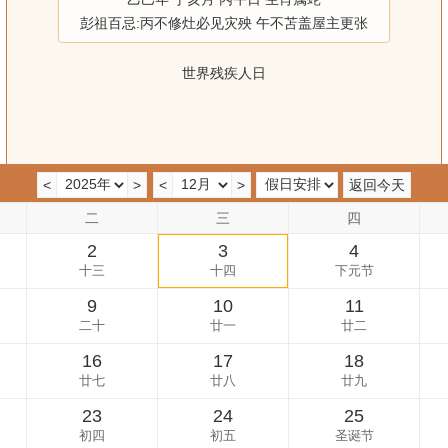
彭祖百忌:丙不修灶必见灾殃 午不苫盖屋主更张
世界残疾人日