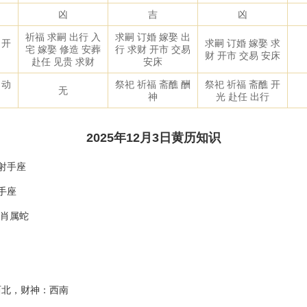
凶
吉
凶
祈福 求嗣 出行 入
求嗣 订婚 嫁娶 出
 开
求嗣 订婚 嫁娶 求
宅 嫁娶 修造 安葬
行 求财 开市 交易
财 开市 交易 安床
赴任 见贵 求财
安床
 动
祭祀 祈福 斋醮 酬
祭祀 祈福 斋醮 开
无
神
光 赴任 出行
2025年12月3日黄历知识
 射手座
手座
生肖属蛇
西北，财神：西南