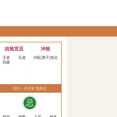
凶煞宜忌
冲煞
天吏
五虚
冲鼠(庚子)煞北
四废
五行：天河水 危执位
忌
祭祀
嫁娶
入宅
修造