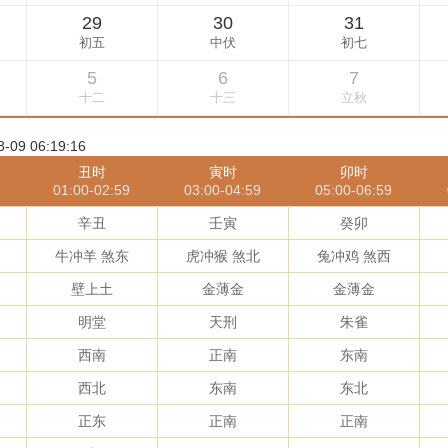
9 06:19:16
丑时
寅时
卯时
01:00-02:59
03:00-04:59
05:00-06:59
辛丑
壬寅
癸卯
牛冲羊 煞东
虎冲猴 煞北
兔冲鸡 煞西
壁上土
金薄金
金薄金
明堂
天刑
朱雀
西南
正南
东南
西北
东南
东北
正东
正南
正南