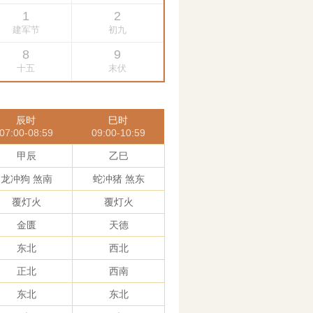
辰时
巳时
07:00-08:59
09:00-10:59
甲辰
乙巳
龙冲狗 煞南
蛇冲猪 煞东
覆灯火
覆灯火
金匮
天德
东北
西北
正北
西南
东北
东北