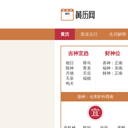
黄历
黄道吉日
名词解释
吉神宜趋
财神位
相日
驿马
喜神：正南
除神
青龙
福神：东南
月德
天后
财神：正南
天巫
福德
鸣犬
胎神：仓库炉外西南
宜
安机械
祭祀
祈福
求嗣