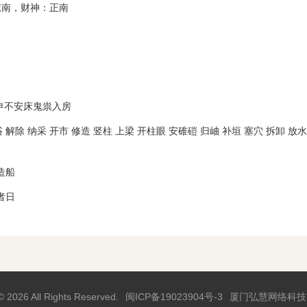
东南，财神：正南
申不安床鬼祟入房
 解除 纳采 开市 修造 竖柱 上梁 开柱眼 安碓磑 归岫 补垣 塞穴 拆卸 放水
造船
者日
© 2026 All Rights Reserved.
闽ICP备19023904号-3
厦门弘慧网络科技