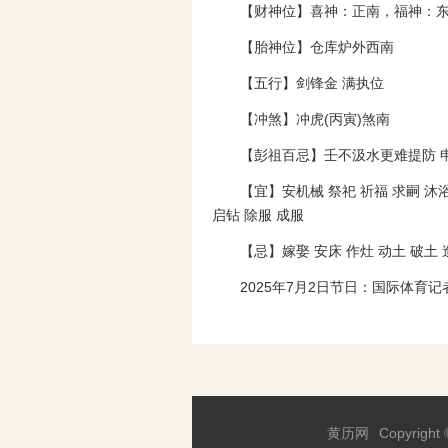
【财神位】喜神：正南，福神：
【胎神位】仓库炉外西南
【五行】剑锋金 满执位
【冲煞】冲虎(丙寅)煞南
【彭祖百忌】壬不汲水更难提防 
【宜】安机械 祭祀 祈福 求嗣 沐浴
启钻 除服 成服
【忌】嫁娶 安床 作灶 动土 破土 
2025年7月2日节日：国际体育记
黄历网
Copyright 