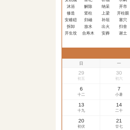
沐浴
解除
纳采
开市
修造
竖柱
上梁
开柱眼
安碓磑
归岫
补垣
塞穴
拆卸
放水
出火
扫舍
开生坟
合寿木
安葬
谢土
启钻
除服
成服