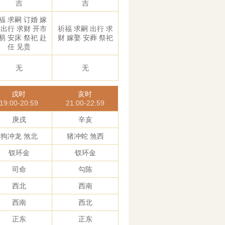
吉
吉
福 求嗣 订婚 嫁
 出行 求财 开市
祈福 求嗣 出行 求
易 安床 祭祀 赴
财 嫁娶 安葬 祭祀
任 见贵
无
无
戌时
亥时
19:00-20:59
21:00-22:59
庚戌
辛亥
狗冲龙 煞北
猪冲蛇 煞西
钗环金
钗环金
司命
勾陈
西北
西南
西南
西北
正东
正东