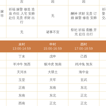
吉
凶
凶
祈福 嫁娶 修造 造
祈
 嫁
庙 作灶 入宅 安葬
酬神 求财 见贵 订
娶
开市
无
赴任 见贵 求财 出
婚 嫁娶 修造 安葬
交
行
祭祀 祈福 斋醮 开
无
诸事不宜
光 赴任 出行
未时
申时
酉时
13:00-14:59
15:00-16:59
17:00-18:59
丁未
戊申
己酉
羊冲牛 煞西
猴冲虎 煞南
鸡冲兔 煞东
天河水
大驿土
海中金
玉堂
天牢
玄武
正南
东南
东北
东南
东北
正北
西南
正北
正北