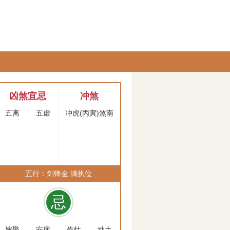
凶煞宜忌
冲煞
五离
五虚
冲虎(丙寅)煞南
五行：剑锋金 满执位
忌
嫁娶
安床
作灶
动土