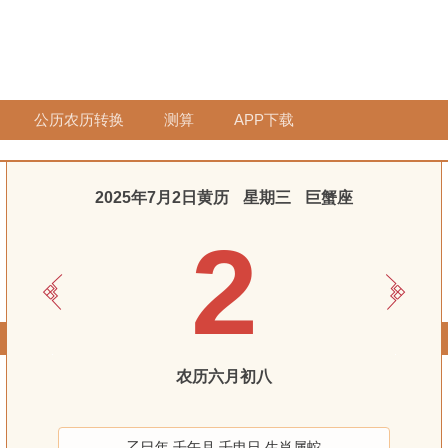
公历农历转换
测算
APP下载
2025年7月2日黄历
星期三
巨蟹座
2
农历六月初八
乙巳年 壬午月 壬申日 生肖属蛇