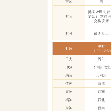
吉凶
吉
祈福 求嗣 订婚
时宜
娶 出行 求财 
交易 安床
时忌
修造 动土
午时
时辰
11:00-12:59
干支
丙午
冲煞
马冲鼠 煞北
纳音
天河水
值神
白虎
喜神
西南
福神
西北
财神
西南