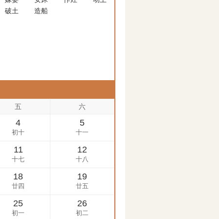
破土
造船