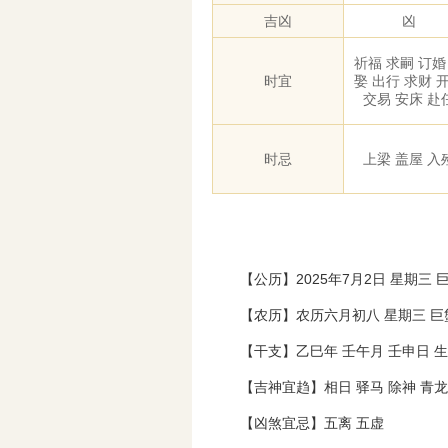
吉凶
凶
祈福 求嗣 订婚
时宜
娶 出行 求财 
交易 安床 赴
时忌
上梁 盖屋 入
【公历】2025年7月2日 星期三 
【农历】农历六月初八 星期三 巨
【干支】乙巳年 壬午月 壬申日 
【吉神宜趋】相日 驿马 除神 青龙 
【凶煞宜忌】五离 五虚