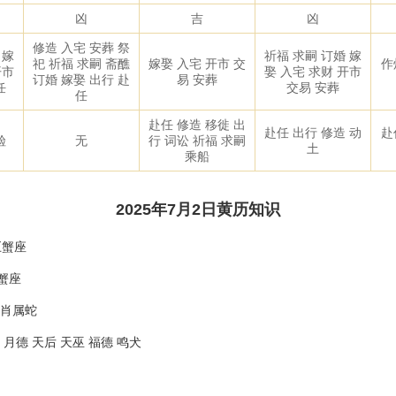
凶
吉
凶
修造 入宅 安葬 祭
 嫁
祈福 求嗣 订婚 嫁
祀 祈福 求嗣 斋醮
嫁娶 入宅 开市 交
作
开市
娶 入宅 求财 开市
订婚 嫁娶 出行 赴
易 安葬
任
交易 安葬
任
赴任 修造 移徙 出
赴任 出行 修造 动
赴
殓
无
行 词讼 祈福 求嗣
土
乘船
2025年7月2日黄历知识
巨蟹座
蟹座
生肖属蛇
月德 天后 天巫 福德 鸣犬