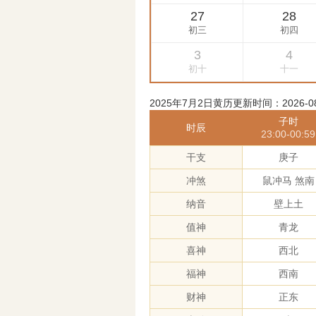
2025年7月2日黄历更新时间：2026-08-0
子时
时辰
23:00-00:59
干支
庚子
冲煞
鼠冲马 煞南
纳音
壁上土
值神
青龙
喜神
西北
福神
西南
财神
正东