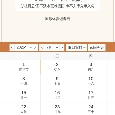
彭祖百忌:壬不汲水更难提防 申不安床鬼祟入房
国际体育记者日