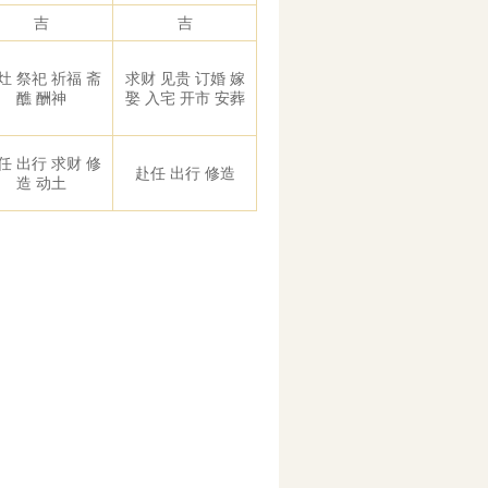
吉
吉
灶 祭祀 祈福 斋
求财 见贵 订婚 嫁
醮 酬神
娶 入宅 开市 安葬
任 出行 求财 修
赴任 出行 修造
造 动土